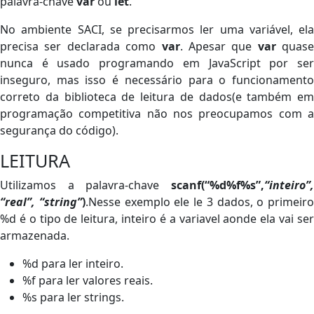
palavra-chave
var
ou
let
.
No ambiente SACI, se precisarmos ler uma variável, ela
precisa ser declarada como
var
. Apesar que
var
quase
nunca é usado programando em JavaScript por ser
inseguro, mas isso é necessário para o funcionamento
correto da biblioteca de leitura de dados(e também em
programação competitiva não nos preocupamos com a
segurança do código).
LEITURA
Utilizamos a palavra-chave
scanf(“%d%f%s”,
“inteiro”,
“real”, “string”
)
.Nesse exemplo ele le 3 dados, o primeiro
%d é o tipo de leitura, inteiro é a variavel aonde ela vai ser
armazenada.
%d para ler inteiro.
%f para ler valores reais.
%s para ler strings.